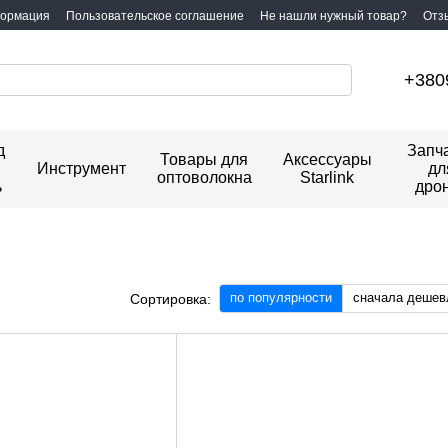
формация
Пользовательское соглашение
Не нашли нужный товар?
Отз
+380
д
Запч
Товары для
Аксессуары
Инструмент
дл
оптоволокна
Starlink
ь
дро
по популярности
сначала дешев
Сортировка: