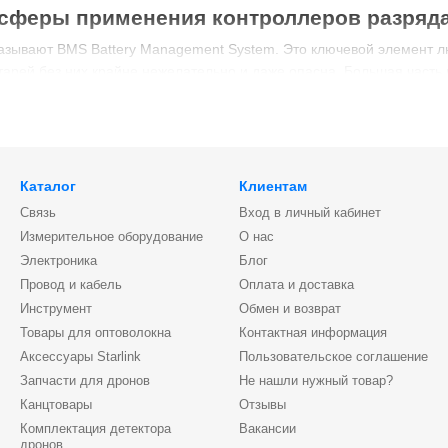
сферы применения контроллеров разряда
азывают BMS Battery Management System. Это ключевой элемент лю
тарей без них крайне нежелательно и даже опасна. Большая часть
 строя.
да 18650 это устройство, предназначенное для работы с батареям
дах
Каталог
Клиентам
Связь
Вход в личный кабинет
ры.
Измерительное оборудование
О нас
Электроника
Блог
яда разряда для 18650 является ключевым узлом мониторинга сос
Провод и кабель
Оплата и доставка
 явлений, таких как:
Инструмент
Обмен и возврат
Товары для оптоволокна
Контактная информация
овень напряжения;
Аксессуары Starlink
Пользовательское соглашение
чеек;
Запчасти для дронов
Не нашли нужный товар?
Канцтовары
Отзывы
Комплектация детектора
Вакансии
о тока и т.д.
дронов