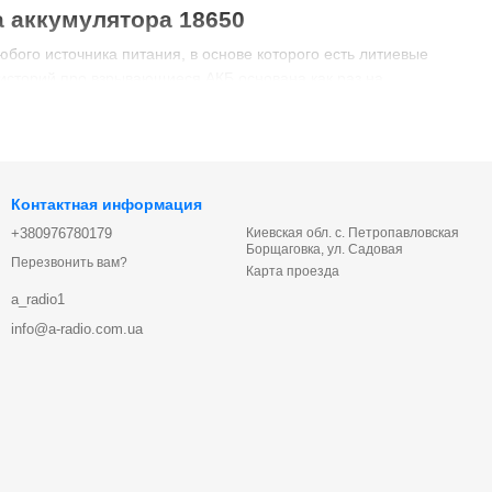
 аккумулятора 18650
бого источника питания, в основе которого есть литиевые
 историй про взрывающиеся АКБ основана как раз на
и данного формата. Его функция заключается в контроле
Контактная информация
+380976780179
Киевская обл. с. Петропавловская
Борщаговка, ул. Садовая
Перезвонить вам?
Карта проезда
тояния АКБ. Одновременно это и эффективная защита от
a_radio1
info@a-radio.com.ua