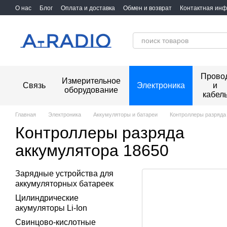
Перейти к основному контенту
О нас
Блог
Оплата и доставка
Обмен и возврат
Контактная ин
Прово
Измерительное
Связь
Электроника
и
оборудование
кабел
Главная
Электроника
Аккумуляторы и батареи
Контроллеры разряда
Контроллеры разряда
аккумулятора 18650
Зарядные устройства для
аккумуляторных батареек
Цилиндрические
акумуляторы Li-Ion
Свинцово-кислотные