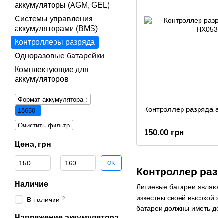
аккумуляторы (AGM, GEL)
Системы управления
аккумуляторами (BMS)
Контроллеры разряда
Одноразовые батарейки
Комплектующие для
аккумуляторов
Формат аккумулятора :
Контроллер разряда 
18650
Очистить фильтр
150.00 грн
Цена, грн
От Цена, грн
До Цена, грн
OK
Контроллер раз
Наличие
Литиевые батареи являют
известны своей высокой 
2
В наличии
батареи должны иметь до
Напряжение аккумулятора