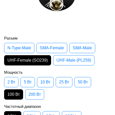
Разъем
N-Type-Male
SMA-Female
SMA-Male
UHF-Female (SO239)
UHF-Male (PL259)
Мощность
2 Вт
5 Вт
10 Вт
25 Вт
50 Вт
100 Вт
200 Вт
Частотный диапазон