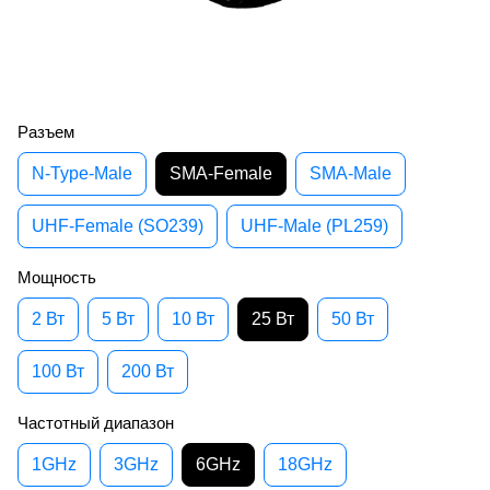
Разъем
N-Type-Male
SMA-Female
SMA-Male
UHF-Female (SO239)
UHF-Male (PL259)
Мощность
2 Вт
5 Вт
10 Вт
25 Вт
50 Вт
100 Вт
200 Вт
Частотный диапазон
1GHz
3GHz
6GHz
18GHz