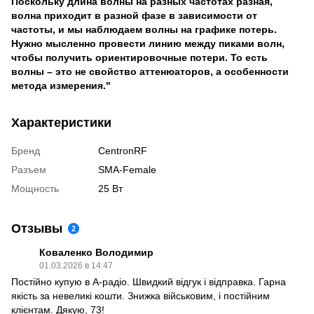
Поскольку длина волны на разных частотах разная,
волна приходит в разной фазе в зависимости от
частоты, и мы наблюдаем волны на графике потерь.
Нужно мысленно провести линию между пиками волн,
чтобы получить ориентировочные потери. То есть
волны – это не свойство аттенюаторов, а особенности
метода измерения."
Характеристики
Бренд
CentronRF
Разъем
SMA-Female
Мощность
25 Вт
Отзывы
2
Коваленко Володимир
01.03.2026 в 14:47
Постійно купую в А-радіо. Швидкий відгук і відправка. Гарна
якість за невеликі кошти. Знижка військовим, і постійним
клієнтам. Дякую, 73!