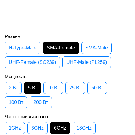
Разъем
N-Type-Male
SMA-Female
SMA-Male
UHF-Female (SO239)
UHF-Male (PL259)
Мощность
2 Вт
5 Вт
10 Вт
25 Вт
50 Вт
100 Вт
200 Вт
Частотный диапазон
1GHz
3GHz
6GHz
18GHz