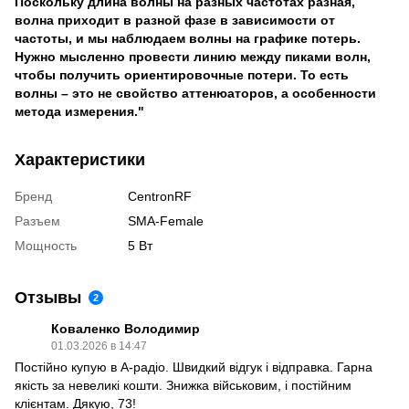
Поскольку длина волны на разных частотах разная,
волна приходит в разной фазе в зависимости от
частоты, и мы наблюдаем волны на графике потерь.
Нужно мысленно провести линию между пиками волн,
чтобы получить ориентировочные потери. То есть
волны – это не свойство аттенюаторов, а особенности
метода измерения."
Характеристики
Бренд
CentronRF
Разъем
SMA-Female
Мощность
5 Вт
Отзывы
2
Коваленко Володимир
01.03.2026 в 14:47
Постійно купую в А-радіо. Швидкий відгук і відправка. Гарна
якість за невеликі кошти. Знижка військовим, і постійним
клієнтам. Дякую, 73!