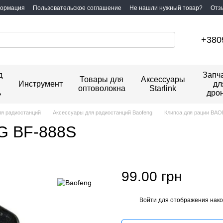
формация
Пользовательское соглашение
Не нашли нужный товар?
Отз
+380
д
Запч
Товары для
Аксессуары
Инструмент
дл
оптоволокна
Starlink
ь
дро
ля радиостанций
Аксессуары для радиостанций Baofeng
Клипса для рации BA
G BF-888S
99.00 грн
Войти
для отображения нако
%