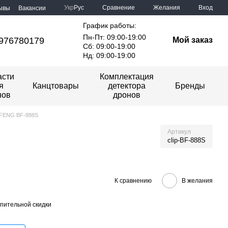
Сравнение
Укр
Рус
Желания
Вход
ывы
Вакансии
График работы:
Пн-Пт: 09:00-19:00
976780179
Мой заказ
Сб: 09:00-19:00
Нд: 09:00-19:00
асти
Комплектация
я
Канцтовары
детектора
Бренды
нов
дронов
OFENG BF-888S
Артикул
clip-BF-888S
К сравнению
В желания
пительной скидки