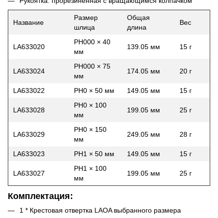
Рукоятка: прорезиненная с вращающимся колпачком
Размер
Общая
Название
Вес
шлица
длина
PH000 × 40
LA633020
139.05 мм
15 г
мм
PH000 × 75
LA633024
174.05 мм
20 г
мм
LA633022
PH0 × 50 мм
149.05 мм
15 г
PH0 × 100
LA633028
199.05 мм
25 г
мм
PH0 × 150
LA633029
249.05 мм
28 г
мм
LA633023
PH1 × 50 мм
149.05 мм
15 г
PH1 × 100
LA633027
199.05 мм
25 г
мм
Комплектация:
1 * Крестовая отвертка LAOA выбранного размера