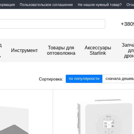
формация
Пользовательское соглашение
Не нашли нужный товар?
Отз
+380
д
Запч
Товары для
Аксессуары
Инструмент
дл
оптоволокна
Starlink
ь
дро
по популярности
сначала дешев
Сортировка: