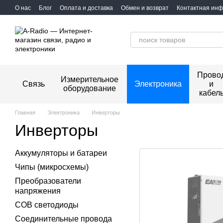
Перейти к основному контенту
О нас
Блог
Оплата и доставка
Обмен и возврат
Контактная ин
Прово
Измерительное
Связь
Электроника
и
оборудование
кабел
Главная
Электроника
Инверторы
Инверторы
Аккумуляторы и батареи
Чипы (микросхемы)
Преобразователи
напряжения
COB светодиоды
Соединительные провода