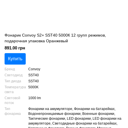
Фонарик Convoy S2+ SST40 5000К 12 групп режимов,
подарочная упаковка Оранжевый
891.00 грн
Купить
Бренд
Convoy
Светодиод
SST40
Тип диода
SST40
Температура
5000K
света
Световой
1000 lm
поток
Тип
Фонарики на аккумуляторе, Фонарики на батарейках,
фонарика
Водонепроницаемые фонарики, Военные фонарики,
Тактические фонарики, LED фонарики, LED фонарики на
аккумуляторе, Светодидные фонарики на батарейках,