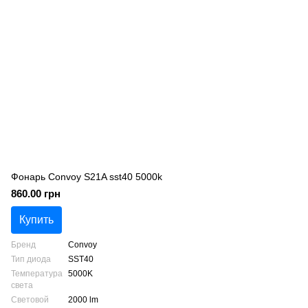
Фонарь Convoy S21A sst40 5000k
860.00 грн
Купить
Бренд
Convoy
Тип диода
SST40
Температура
5000K
света
Световой
2000 lm