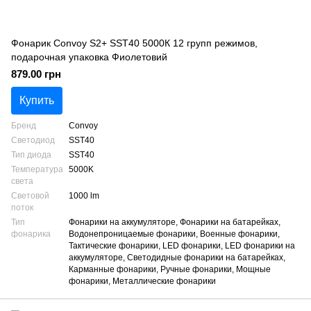
Фонарик Convoy S2+ SST40 5000К 12 групп режимов,
подарочная упаковка Фиолетовий
879.00 грн
Купить
Бренд
Convoy
Светодиод
SST40
Тип диода
SST40
Температура
5000K
света
Световой
1000 lm
поток
Тип
Фонарики на аккумуляторе, Фонарики на батарейках,
фонарика
Водонепроницаемые фонарики, Военные фонарики,
Тактические фонарики, LED фонарики, LED фонарики на
аккумуляторе, Светодидные фонарики на батарейках,
Карманные фонарики, Ручные фонарики, Мощные
фонарики, Металлические фонарики