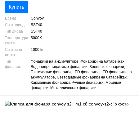
Купить
Бренд
Convoy
Светодиод
SST40
Тип диода
SST40
Температура
5000K
света
Световой
1000 lm
поток
Тип
Фонарики на аккумуляторе, Фонарики на батарейках,
фонарика
Водонепроницаемые фонарики, Военные фонарики,
Тактические фонарики, LED фонарики, LED фонарики на
аккумуляторе, Светодидные фонарики на батарейках,
Карманные фонарики, Ручные фонарики, Мощные
фонарики, Металлические фонарики