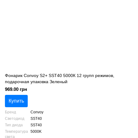
Фонарик Convoy S2+ SST40 5000К 12 групп режимов,
подарочная упаковка Зеленый
969.00 грн
Купить
Бренд
Convoy
Светодиод
SST40
Тип диода
SST40
Температура
5000K
света