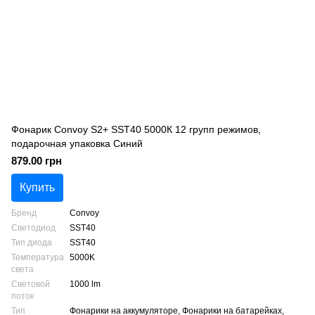
Фонарик Convoy S2+ SST40 5000К 12 групп режимов,
подарочная упаковка Синий
879.00 грн
Купить
Бренд
Convoy
Светодиод
SST40
Тип диода
SST40
Температура
5000K
света
Световой
1000 lm
поток
Тип
Фонарики на аккумуляторе, Фонарики на батарейках,