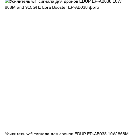
Усилитель wifi сигнала для дронов EDUP EP-AB038 10W 868M