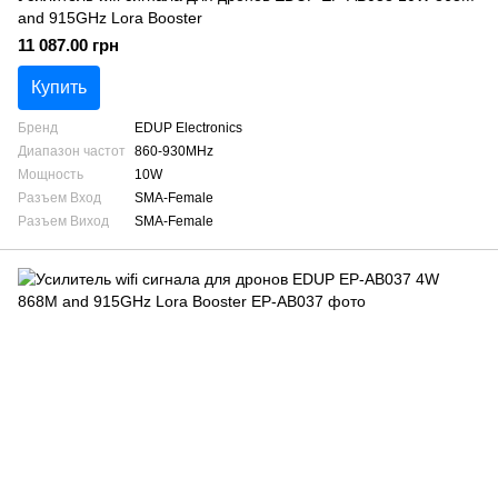
and 915GHz Lora Booster
11 087.00 грн
Купить
Бренд
EDUP Electronics
Диапазон частот
860-930MHz
Мощность
10W
Разъем Вход
SMA-Female
Разъем Виход
SMA-Female