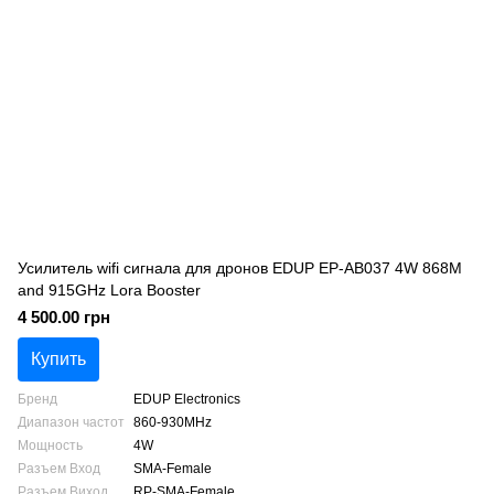
Усилитель wifi сигнала для дронов EDUP EP-AB037 4W 868M
and 915GHz Lora Booster
4 500.00 грн
Купить
Бренд
EDUP Electronics
Диапазон частот
860-930MHz
Мощность
4W
Разъем Вход
SMA-Female
Разъем Виход
RP-SMA-Female