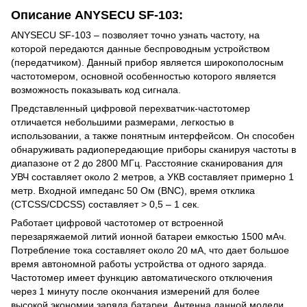
Описание ANYSECU SF-103:
ANYSECU SF-103 – позволяет точно узнать частоту, на
которой передаются данные беспроводным устройством
(передатчиком). Данный прибор является широкополосным
частотомером, основной особенностью которого является
возможность показывать код сигнала.
Представленный цифровой перехватчик-частотомер
отличается небольшими размерами, легкостью в
использовании, а также понятным интерфейсом. Он способен
обнаруживать радиопередающие приборы сканируя частоты в
диапазоне от 2 до 2800 МГц. Расстояние сканирования для
УВЧ составляет около 2 метров, а УКВ составляет примерно 1
метр. Входной импеданс 50 Ом (BNC), время отклика
(CTCSS/CDCSS) составляет > 0,5 – 1 сек.
Работает цифровой частотомер от встроенной
перезаряжаемой литий ионной батареи емкостью 1500 мАч.
Потребление тока составляет около 20 мА, что дает большое
время автономной работы устройства от одного заряда.
Частотомер имеет функцию автоматического отключения
через 1 минуту после окончания измерений для более
высокой экономии заряда батареи. Антенна данной модели