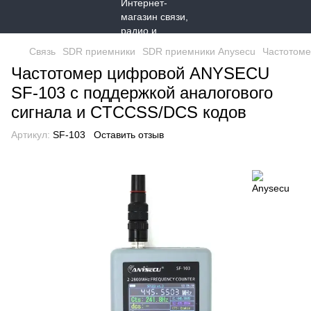
Связь
SDR приемники
SDR приемники Anysecu
Частотоме
Частотомер цифровой ANYSECU
SF-103 с поддержкой аналогового
сигнала и CTCCSS/DCS кодов
Артикул:
SF-103
Оставить отзыв