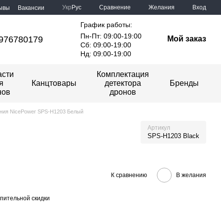
Сравнение
Укр
Рус
Желания
Вход
ывы
Вакансии
График работы:
Пн-Пт: 09:00-19:00
976780179
Мой заказ
Сб: 09:00-19:00
Нд: 09:00-19:00
асти
Комплектация
я
Канцтовары
детектора
Бренды
нов
дронов
ания NicePower SPS-H1203 Белый
Артикул
SPS-H1203 Black
К сравнению
В желания
пительной скидки