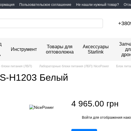
формация
Пользовательское соглашение
Не нашли нужный товар?
Отз
+380
д
Запч
Товары для
Аксессуары
Инструмент
дл
оптоволокна
Starlink
ь
дро
 блоки питания (ЛБП)
Лабораторные блоки питания (ЛБП) NicePower
Блок пит
PS-H1203 Белый
4 965.00 грн
Войти
для отображения нако
%