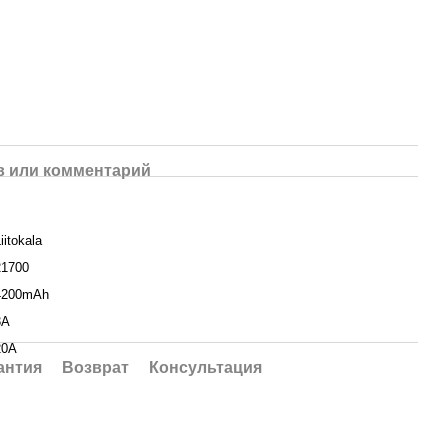
 или комментарий
iitokala
21700
4200mAh
3A
20A
антия
Возврат
Консультация