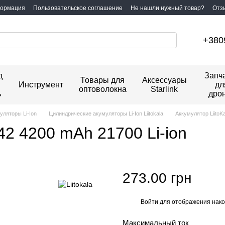
формация
Пользовательское соглашение
Не нашли нужный товар?
Отз
+380
д
Запч
Товары для
Аксессуары
Инструмент
дл
оптоволокна
Starlink
ь
дро
ляторы Li-Ion
Цилиндрические акумуляторы Li-Ion Liitokala
Аккумулятор LiitoKa
T42 4200 mAh 21700 Li-ion
273.00 грн
Войти
для отображения нако
%
Максимальный ток