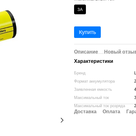
3A
Купить
Описание
Новый отзыв
Характеристики
Бренд
L
Формат аккумулятора
Заявленная емкость
Максимальный ток
Максимальный ток розряда
Доставка
Оплата
Гар