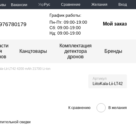
Сравнение
Укр
Рус
Желания
Вход
ывы
Вакансии
График работы:
Пн-Пт: 09:00-19:00
976780179
Мой заказ
Сб: 09:00-19:00
Нд: 09:00-19:00
асти
Комплектация
я
Канцтовары
детектора
Бренды
нов
дронов
la-Lii-LT42 4200 mAh 21700 Li-ion
Артикул
LiitoKala-Lii-LT42
К сравнению
В желания
пительной скидки