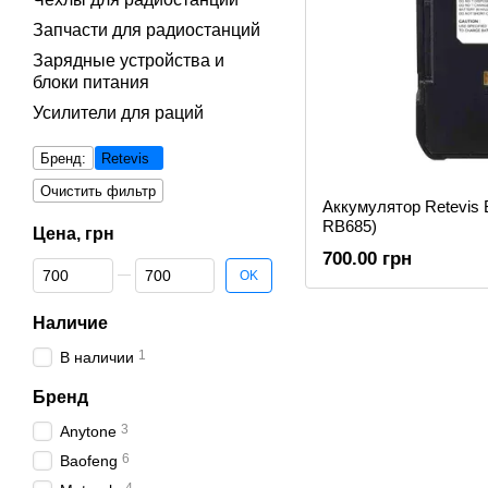
Запчасти для радиостанций
Зарядные устройства и
блоки питания
Усилители для раций
Бренд:
Retevis
Очистить фильтр
Аккумулятор Retevis 
RB685)
Цена, грн
700.00 грн
От Цена, грн
До Цена, грн
OK
Наличие
1
В наличии
Бренд
3
Anytone
6
Baofeng