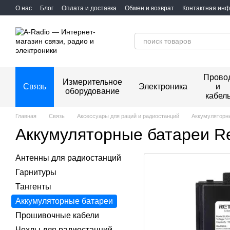
Перейти к основному контенту
О нас
Блог
Оплата и доставка
Обмен и возврат
Контактная ин
Прово
Измерительное
Связь
Электроника
и
оборудование
кабел
Главная
Связь
Аксессуары для раций и радиостанций
Аккумуляторн
Аккумуляторные батареи Re
Антенны для радиостанций
Гарнитуры
Тангенты
Аккумуляторные батареи
Прошивочные кабели
Чехлы для радиостанций