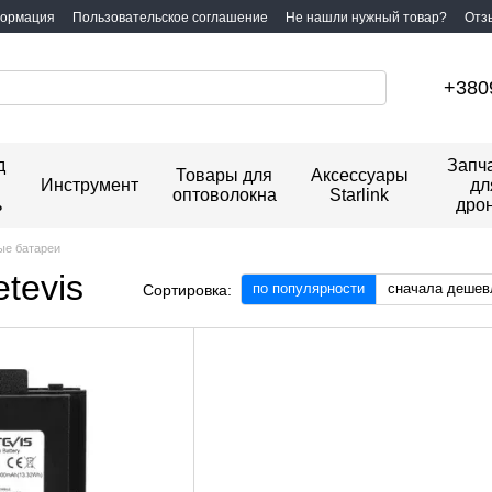
формация
Пользовательское соглашение
Не нашли нужный товар?
Отз
+380
д
Запч
Товары для
Аксессуары
Инструмент
дл
оптоволокна
Starlink
ь
дро
ые батареи
tevis
по популярности
сначала дешев
Сортировка: