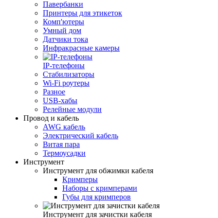
Павербанки
Принтеры для этикеток
Комп'ютеры
Умный дом
Датчики тока
Инфракрасные камеры
IP-телефоны
Стабилизаторы
Wi‑Fi роутеры
Разное
USB-хабы
Релейные модули
Провод и кабель
AWG кабель
Электрический кабель
Витая пара
Термоусадки
Инструмент
Инструмент для обжимки кабеля
Кримперы
Наборы с кримперами
Губы для кримперов
Инструмент для зачистки кабеля