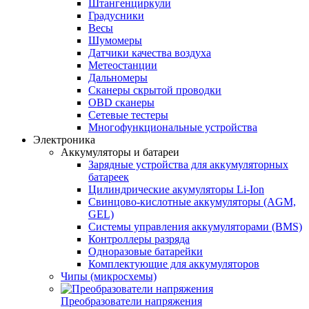
Штангенциркули
Градусники
Весы
Шумомеры
Датчики качества воздуха
Метеостанции
Дальномеры
Сканеры скрытой проводки
OBD сканеры
Сетевые тестеры
Многофункциональные устройства
Электроника
Аккумуляторы и батареи
Зарядные устройства для аккумуляторных
батареек
Цилиндрические акумуляторы Li-Ion
Свинцово-кислотные аккумуляторы (AGM,
GEL)
Системы управления аккумуляторами (BMS)
Контроллеры разряда
Одноразовые батарейки
Комплектующие для аккумуляторов
Чипы (микросхемы)
Преобразователи напряжения