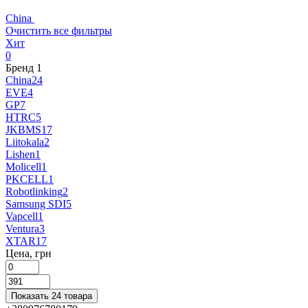
China
Очистить все фильтры
Хит
0
Бренд
‍
1
China
24
EVE
4
GP
7
HTRC
5
JKBMS
17
Liitokala
2
Lishen
1
Molicell
1
PKCELL
1
Robotlinking
2
Samsung SDI
5
Vapcell
1
Ventura
3
XTAR
17
Цена, грн
Показать 24 товара