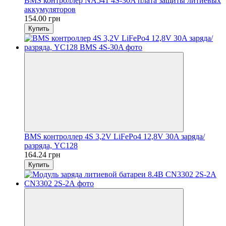
BMS контроллер NA541 4S-30A плата защиты литиевых
аккумуляторов
154.00 грн
Купить
BMS контроллер 4S 3,2V LiFePo4 12,8V 30A заряда/
разряда, YC128
164.24 грн
Купить