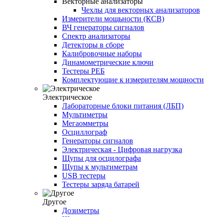
Векторные анализаторы
Чехлы для векторных анализаторов
Измерители мощьности (КСВ)
ВЧ генераторы сигналов
Спектр анализаторы
Детекторы в сборе
Калибровочные наборы
Динамометрические ключи
Тестеры РЕБ
Комплектующие к измерителям мощности
Электрическое
Лабораторные блоки питания (ЛБП)
Мультиметры
Мегаомметры
Осциллограф
Генераторы сигналов
Электрическая - Цифровая нагрузка
Щупы для осцилографа
Щупы к мультиметрам
USB тестеры
Тестеры заряда батарей
Другое
Дозиметры