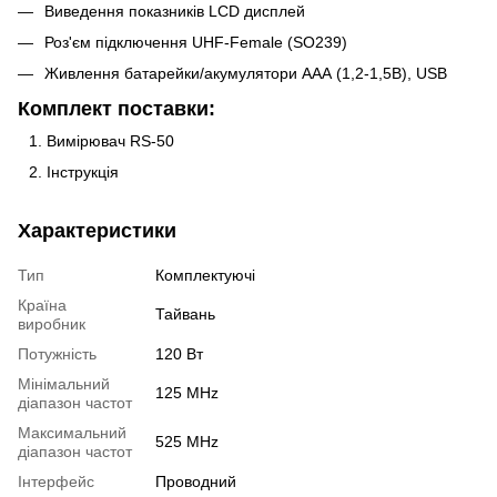
Виведення показників LCD дисплей
Роз'єм підключення UHF-Female (SO239)
Живлення батарейки/акумулятори ААА (1,2-1,5В), USB
Комплект поставки:
Вимірювач RS-50
Інструкція
Характеристики
Тип
Комплектуючі
Країна
Тайвань
виробник
Потужність
120 Вт
Мінімальний
125 MHz
діапазон частот
Максимальний
525 MHz
діапазон частот
Інтерфейс
Проводний