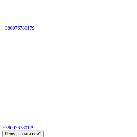
+380976780179
+380976780179
Передзвонити вам?