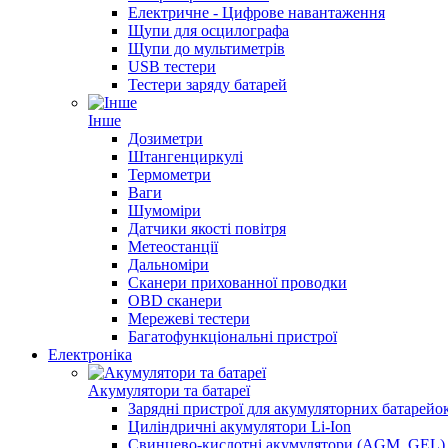
Електричне - Цифрове навантаження
Щупи для осцилографа
Щупи до мультиметрів
USB тестери
Тестери заряду батарей
Інше
Дозиметри
Штангенциркулі
Термометри
Ваги
Шумоміри
Датчики якості повітря
Метеостанції
Дальноміри
Сканери прихованної проводки
OBD сканери
Мережеві тестери
Багатофункціональні пристрої
Електроніка
Акумулятори та батареї
Зарядні пристрої для акумуляторних батарейо
Циліндричні акумулятори Li-Ion
Свинцево-кислотні акумулятори (AGM, GEL)