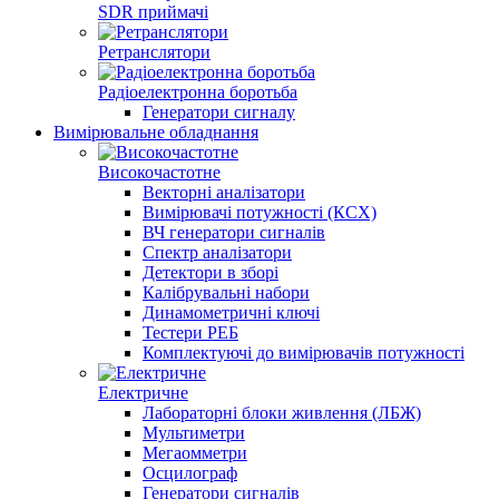
SDR приймачі
Ретранслятори
Радіоелектронна боротьба
Генератори сигналу
Вимірювальне обладнання
Високочастотне
Векторні аналізатори
Вимірювачі потужності (КСХ)
ВЧ генератори сигналів
Спектр аналізатори
Детектори в зборі
Калібрувальні набори
Динамометричні ключі
Тестери РЕБ
Комплектуючі до вимірювачів потужності
Електричне
Лабораторні блоки живлення (ЛБЖ)
Мультиметри
Мегаомметри
Осцилограф
Генератори сигналів