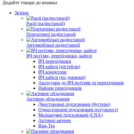
Додайте товари до кошика
Зв'язок
Рації (радіостанції)
Портативні радіостанції
Автомобільні радіостанції
ВЧ роз'єми, перехідники, кабелі
ВЧ перехідники
ВЧ кабелі (пігтейли)
ВЧ конектори
ВЧ кабелі (по довжині)
Аксесуари до ВЧ роз'ємів та перехідників
Набори перехідників
Активне обладнання
Двосторонні підсилювачі (бустери)
Односторонні підсилювачі потужності
Малошумні підсилювачі (LNA)
Активні антени
Bias-Tee