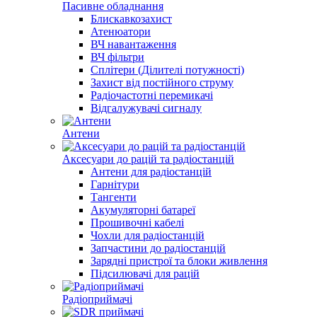
Пасивне обладнання
Блискавкозахист
Атенюатори
ВЧ навантаження
ВЧ фільтри
Сплітери (Ділителі потужності)
Захист від постійного струму
Радіочастотні перемикачі
Відгалужувачі сигналу
Антени
Аксесуари до рацій та радіостанцій
Антени для радіостанцій
Гарнітури
Тангенти
Акумуляторні батареї
Прошивочні кабелі
Чохли для радіостанцій
Запчастини до радіостанцій
Зарядні пристрої та блоки живлення
Підсилювачі для рацій
Радіоприймачі