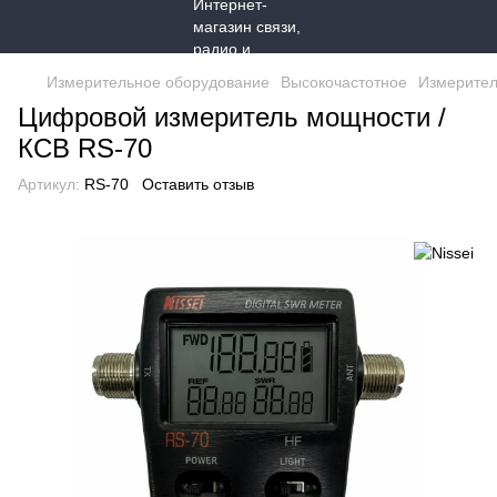
Измерительное оборудование
Высокочастотное
Измерител
Цифровой измеритель мощности /
КСВ RS-70
Артикул:
RS-70
Оставить отзыв