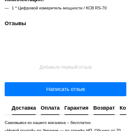
1 * Цифровой измеритель мощности / КСВ RS-70
Отзывы
Добавьте первый отзыв
Написать отзыв
Доставка
Оплата
Гарантия
Возврат
Кон
Самовывоз из нашего магазина – бесплатно.
«Новой почтой» по Украине — по тарифу НП. Обычно от 70