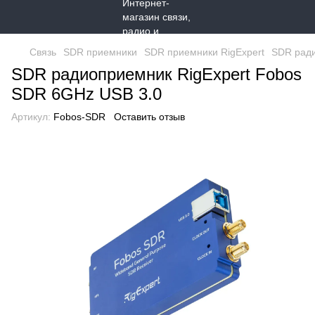
Связь
SDR приемники
SDR приемники RigExpert
SDR ради
SDR радиоприемник RigExpert Fobos
SDR 6GHz USB 3.0
Артикул:
Fobos-SDR
Оставить отзыв