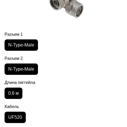
Разъем 1
N-Type-Male
Разъем 2
N-Type-Male
Длина пигтейла
0.6 м
Кабель
UF520