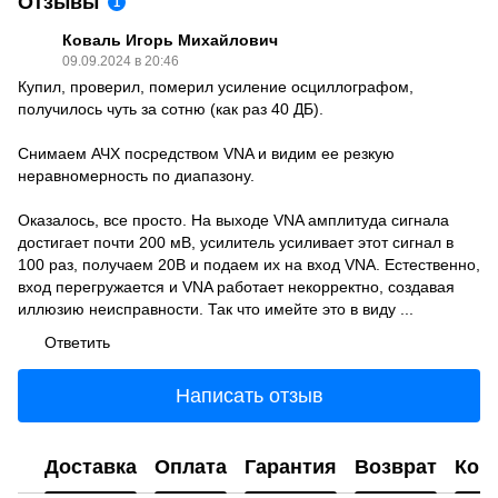
Отзывы
1
Коваль Игорь Михайлович
09.09.2024 в 20:46
Купил, проверил, померил усиление осциллографом,
получилось чуть за сотню (как раз 40 ДБ).
Снимаем АЧХ посредством VNA и видим ее резкую
неравномерность по диапазону.
Оказалось, все просто. На выходе VNA амплитуда сигнала
достигает почти 200 мВ, усилитель усиливает этот сигнал в
100 раз, получаем 20В и подаем их на вход VNA. Естественно,
вход перегружается и VNA работает некорректно, создавая
иллюзию неисправности. Так что имейте это в виду ...
Ответить
Написать отзыв
Доставка
Оплата
Гарантия
Возврат
Кон