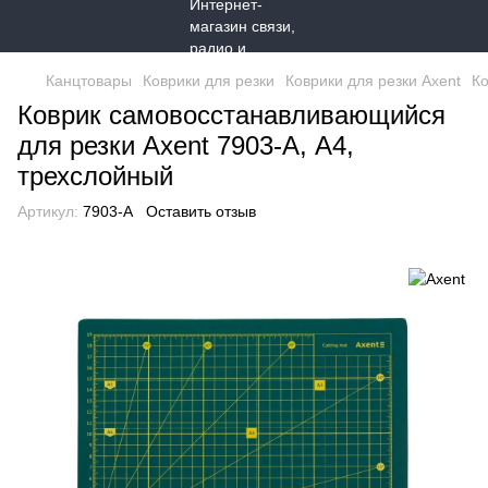
Канцтовары
Коврики для резки
Коврики для резки Axent
Ко
Коврик самовосстанавливающийся
для резки Axent 7903-A, А4,
трехслойный
Артикул:
7903-A
Оставить отзыв