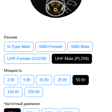
Разъем
N-Type-Male
SMA-Female
SMA-Male
UHF-Female (SO239)
UHF-Male (PL259)
Мощность
2 Вт
5 Вт
10 Вт
25 Вт
50 Вт
100 Вт
200 Вт
Частотный диапазон