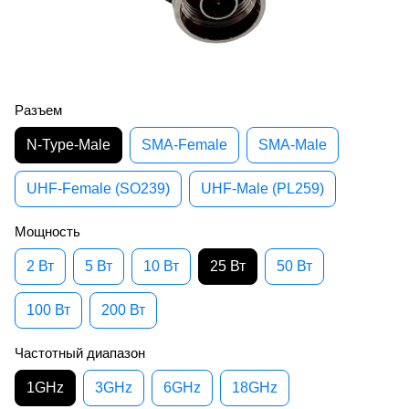
Разъем
N-Type-Male
SMA-Female
SMA-Male
UHF-Female (SO239)
UHF-Male (PL259)
Мощность
2 Вт
5 Вт
10 Вт
25 Вт
50 Вт
100 Вт
200 Вт
Частотный диапазон
1GHz
3GHz
6GHz
18GHz