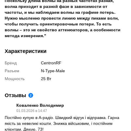
Поскольку длина волны на разных частотах разная,
волна приходит в разной фазе в зависимости от
частоты, и мы наблюдаем волны на графике потерь.
Нужно мысленно провести линию между пиками волн,
чтобы получить ориентировочные потери. То есть
волны – это не свойство аттенюаторов, а особенности
метода измерения."
Характеристики
Бренд
CentronRF
Разъем
N-Type-Male
Мощность
25 Вт
Отзывы
2
Коваленко Володимир
01.03.2026 в 14:47
Постійно купую в А-радіо. Швидкий відгук і відправка. Гарна
якість за невеликі кошти. Знижка військовим, і постійним
клієнтам. Дякую, 73!