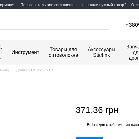
формация
Пользовательское соглашение
Не нашли нужный товар?
Отз
+380
д
Запч
Товары для
Аксессуары
Инструмент
дл
оптоволокна
Starlink
ь
дро
inking
Драйвер TMC2209 V1.3
371.36 грн
Войти
для отображения нако
%