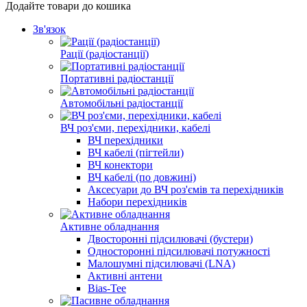
Додайте товари до кошика
Зв'язок
Рації (радіостанції)
Портативні радіостанції
Автомобільні радіостанції
ВЧ роз'єми, перехідники, кабелі
ВЧ перехідники
ВЧ кабелі (пігтейли)
ВЧ конектори
ВЧ кабелі (по довжині)
Аксесуари до ВЧ роз'ємів та перехідників
Набори перехідників
Активне обладнання
Двосторонні підсилювачі (бустери)
Односторонні підсилювачі потужності
Малошумні підсилювачі (LNA)
Активні антени
Bias-Tee