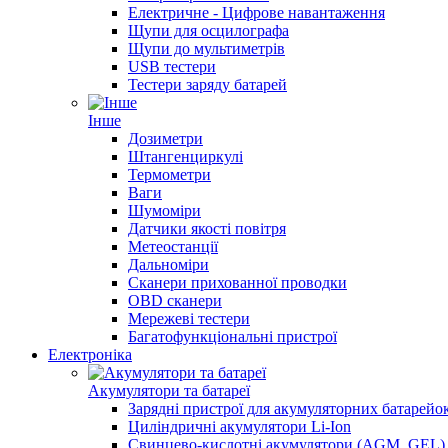
Електричне - Цифрове навантаження
Щупи для осцилографа
Щупи до мультиметрів
USB тестери
Тестери заряду батарей
Інше
Дозиметри
Штангенциркулі
Термометри
Ваги
Шумоміри
Датчики якості повітря
Метеостанції
Дальноміри
Сканери прихованної проводки
OBD сканери
Мережеві тестери
Багатофункціональні пристрої
Електроніка
Акумулятори та батареї
Зарядні пристрої для акумуляторних батарейо
Циліндричні акумулятори Li-Ion
Свинцево-кислотні акумулятори (AGM, GEL)