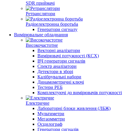
SDR приймачі
Ретранслятори
Радіоелектронна боротьба
Генератори сигналу
Вимірювальне обладнання
Високочастотне
Векторні аналізатори
Вимірювачі потужності (КСХ)
ВЧ генератори сигналів
Спектр аналізатори
Детектори в зборі
Калібрувальні набори
Динамометричні ключі
Тестери РЕБ
Комплектуючі до вимірювачів потужності
Електричне
Лабораторні блоки живлення (ЛБЖ)
Мультиметри
Мегаомметри
Осцилограф
Генератори сигналів