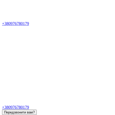
+380976780179
+380976780179
Передзвонити вам?