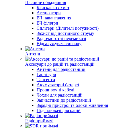
Пасивне обладнання
Блискавкозахист
Атенюатори
ВЧ навантаження
ВЧ фільтри
Сплітери (Ділителі потужності)
Захист від постійного струму
Радіочастотні перемикачі
Відгалужувачі сигналу
Антени
Аксесуари до рацій та радіостанцій
Антени для радіостанцій
Гарнітури
Тангенти
Акумуляторні батареї
Прошивочні кабелі
Чохли для радіостанцій
Запчастини до радіостанцій
Зарядні пристрої та блоки живлення
Підсилювачі для рацій
Радіоприймачі