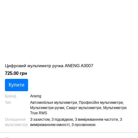
Цифровий мультиметр ручка ANENG A3007
725.00 грн
Купити
Бренд
Aneng
Тип
Автомобільні мультиметри, Професійні мультиметри,
Мультиметри-ручки, Смарт мультиметри, Мультиметри
True RMS
Оснащення
З захистом, З підсвідкою, З вимірюванням частоти, З
мультиметра
вимірюванням ємності, З прозвонкою