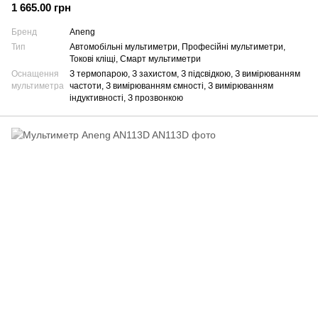
1 665.00 грн
Бренд
Aneng
Тип
Автомобільні мультиметри, Професійні мультиметри,
Токові кліщі, Смарт мультиметри
Оснащення
З термопарою, З захистом, З підсвідкою, З вимірюванням
мультиметра
частоти, З вимірюванням ємності, З вимірюванням
індуктивності, З прозвонкою