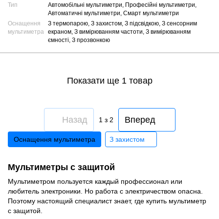
Тип
Автомобільні мультиметри, Професійні мультиметри,
Автоматичні мультиметри, Смарт мультиметри
Оснащення
З термопарою, З захистом, З підсвідкою, З сенсорним
мультиметра
екраном, З вимірюванням частоти, З вимірюванням
ємності, З прозвонкою
Показати ще 1 товар
Назад
Вперед
1
з 2
Оснащення мультиметра
З захистом
Мультиметры с защитой
Мультиметром пользуется каждый профессионал или
любитель электроники. Но работа с электричеством опасна.
Поэтому настоящий специалист знает, где купить мультиметр
с защитой.