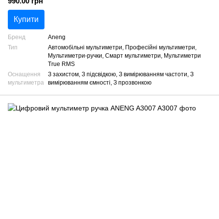
990.00 грн
Купити
Бренд
Aneng
Тип
Автомобільні мультиметри, Професійні мультиметри,
Мультиметри-ручки, Смарт мультиметри, Мультиметри
True RMS
Оснащення
З захистом, З підсвідкою, З вимірюванням частоти, З
мультиметра
вимірюванням ємності, З прозвонкою