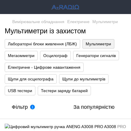
Вимірювальне обладнання
Електричне
Мультиметри
Мультиметри із захистом
Лабораторні блоки живлення (ЛБЖ)
Мультиметри
Мегаомметри
Осцилограф
Генератори сигналів
Електричне - Цифрове навантаження
Щупи для осцилографа
Щупи до мультиметрів
USB тестери
Тестери заряду батарей
Фільтр
За популярністю
1