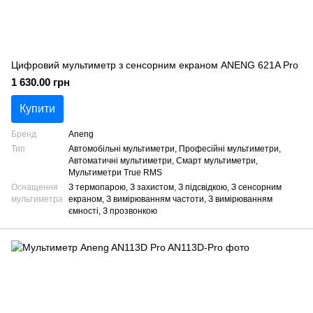
Цифровий мультиметр з сенсорним екраном ANENG 621A Pro
1 630.00 грн
Купити
Бренд
Aneng
Тип
Автомобільні мультиметри, Професійні мультиметри,
Автоматичні мультиметри, Смарт мультиметри,
Мультиметри True RMS
Оснащення
З термопарою, З захистом, З підсвідкою, З сенсорним
мультиметра
екраном, З вимірюванням частоти, З вимірюванням
ємності, З прозвонкою