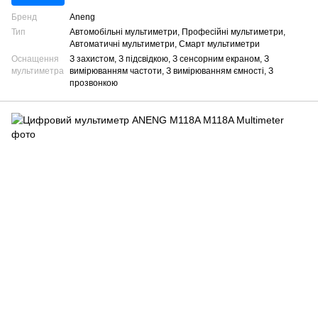
Бренд
Aneng
Тип
Автомобільні мультиметри, Професійні мультиметри,
Автоматичні мультиметри, Смарт мультиметри
Оснащення
З захистом, З підсвідкою, З сенсорним екраном, З
мультиметра
вимірюванням частоти, З вимірюванням ємності, З
прозвонкою