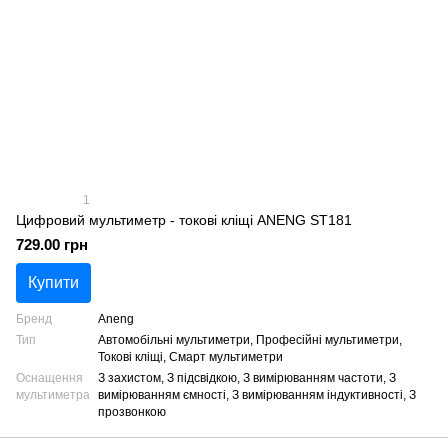
1
Цифровий мультиметр - токові кліщі ANENG ST181
729.00 грн
Купити
Бренд
Aneng
Тип
Автомобільні мультиметри, Професійні мультиметри,
Токові кліщі, Смарт мультиметри
Оснащення
З захистом, З підсвідкою, З вимірюванням частоти, З
мультиметра
вимірюванням ємності, З вимірюванням індуктивності, З
прозвонкою