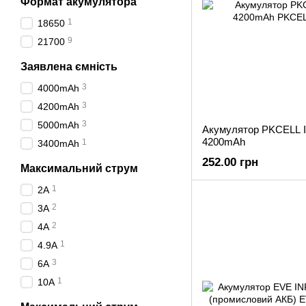
Формат акумулятора
1
18650
9
21700
Заявлена ємність
3
4000mAh
3
4200mAh
3
5000mAh
Акумулятор PKCELL I
4200mAh
1
3400mAh
252.00 грн
Максимальний струм
1
2A
2
3A
2
4A
1
4.9A
3
6A
1
10A