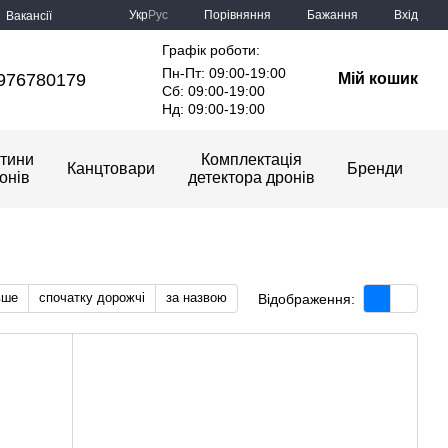
Порівняння
Укр
Рус
Бажання
Вхід
Вакансії
Графік роботи:
Пн-Пт: 09:00-19:00
976780179
Мій кошик
Сб: 09:00-19:00
Нд: 09:00-19:00
тини
Комплектація
Канцтовари
Бренди
онів
детектора дронів
вше
спочатку дорожчі
за назвою
Відображення: