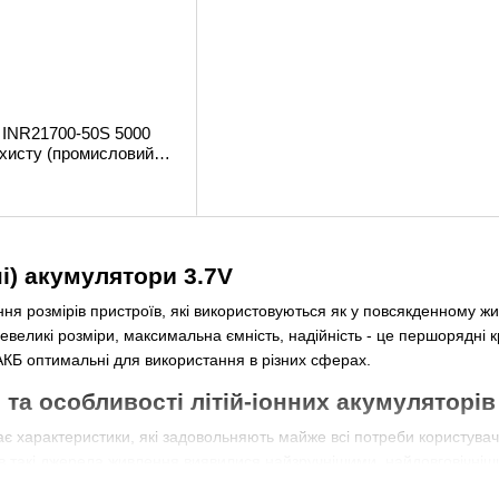
INR21700-50S 5000
захисту (промисловий
 21700
нні) акумулятори 3.7V
я розмірів пристроїв, які використовуються як у повсякденному житт
великі розміри, максимальна ємність, надійність - це першорядні кр
АКБ оптимальні для використання в різних сферах.
та особливості літій-іонних акумуляторів 
ає характеристики, які задовольняють майже всі потреби користувачі
в такі джерела живлення виявилися найзручнішими, найдовговічніш