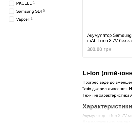
1
PKCELL
5
Samsung SDI
1
Vapcell
Акумулятор Samsung 
mAh Li-ion 3.7V без 
АКБ) оригінал, новий,
300.00 грн
Li-Ion (літій-іо
Прогрес веде до зменшенн
їхніх джерел живлення. Не
Технічні характеристики 
Характеристики 
Акумулятор Li-Ion 3.7V м
Для портативних приладі
характеристикам: