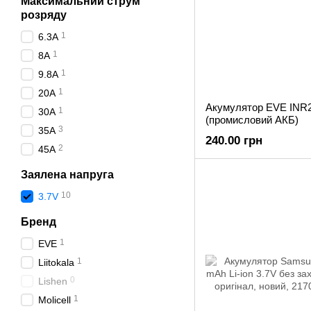
Максимальний струм
розряду
1
6.3A
1
8A
1
9.8A
1
20A
Акумулятор EVE INR2
1
30A
(промисловий АКБ)
3
35A
240.00 грн
2
45A
Заялена напруга
10
3.7V
Бренд
1
EVE
1
Liitokala
0
Lishen
1
Molicell