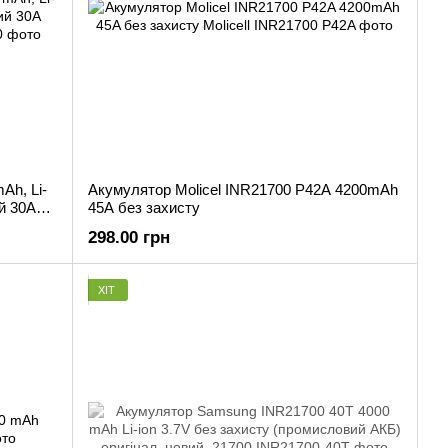
Ah, Li-
Акумулятор Molicel INR21700 P42A 4200mAh
ий 30A
45A без захисту
298.00 грн
ХІТ