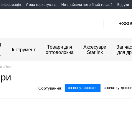
а інформація
Угода користувача
Не знайшли потрібний товар?
Відгуки
+380
д
Товари для
Аксесуари
Запчас
Інструмент
оптоволокна
Starlink
для др
ь
 Li-Ion
ори
за популярністю
спочатку деше
Сортування: