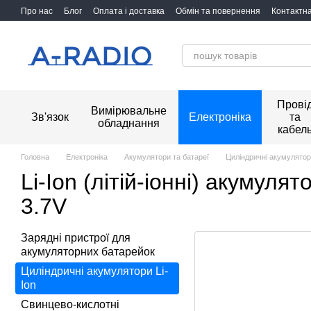
Перейти до основного контенту
Про нас
Блог
Оплата і доставка
Обмін та повернення
Контактн
Прові
Вимірювальне
Зв'язок
Електроніка
та
обладнання
кабел
Головна
Електроніка
Акумулятори та батареї
Циліндричні акумулятори
Li-Ion (літій-іонні) акумулят
3.7V
Зарядні пристрої для
акумуляторних батарейок
Циліндричні акумулятори Li-
Ion
Свинцево-кислотні