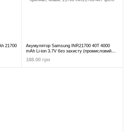
mAh 21700
Акумулятор Samsung INR21700 40T 4000
mAh Li-ion 3.7V без захисту (промисловий
АКБ) оригінал, новий, 21700
188.00 грн