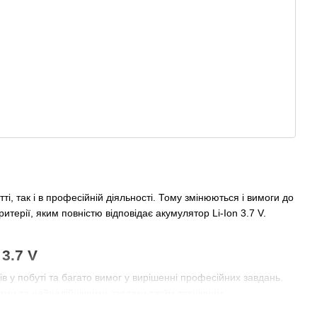
і, так і в професійній діяльності. Тому змінюються і вимоги до
итерії, яким повністю відповідає акумулятор Li-Ion 3.7 V.
3.7 V
в у побуті та багато вимог у вирішенні професійних завдань.
ими та найнадійнішими завдяки своїм технічним