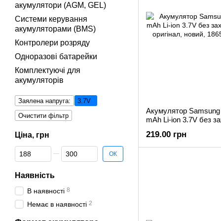
акумулятори (AGM, GEL)
Системи керування
акумуляторами (BMS)
Контролери розряду
Одноразові батарейки
Комплектуючі для
акумуляторів
Заялена напруга:
3.7V
Акумулятор Samsung 
Очистити фільтр
mAh Li-ion 3.7V без 
АКБ) оригінал, новий,
219.00 грн
Ціна, грн
Від Ціна, грн
До Ціна, грн
ОК
Наявність
8
В наявності
2
Немає в наявності