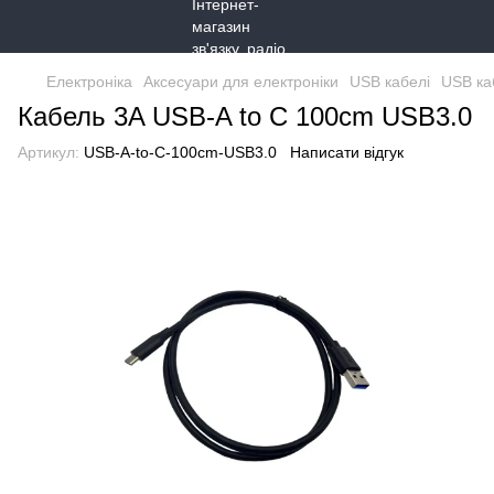
Електроніка
Аксесуари для електроніки
USB кабелі
USB ка
Кабель 3A USB-A to C 100cm USB3.0
Артикул:
USB-A-to-C-100cm-USB3.0
Написати відгук